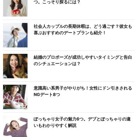
つ。こっそり探るには？
社会人カップルの長期休暇は、どう過ごす？彼女も
喜ぶおすすめのデートプランも紹介！
結婚のプロポーズが成功しやすいタイミングと告白
のシチュエーションは？
意識高い系男子がやりがち！女性にドン引きされる
NGデート8つ
ぽっちゃり女子の魅力6つ。デブとぽっちゃりの違
いもわかりやすく解説