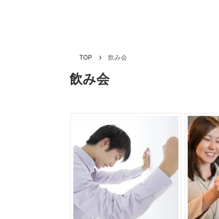
TOP
飲み会
飲み会