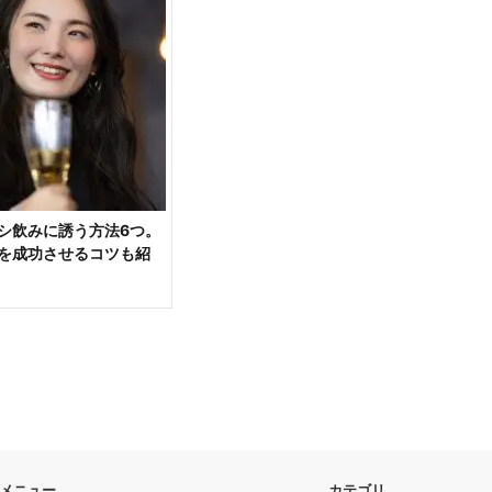
シ飲みに誘う方法6つ。
を成功させるコツも紹
メニュー
カテゴリ