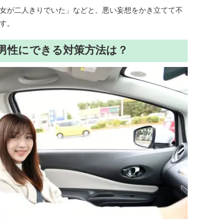
女が二人きりでいた」などと、悪い妄想をかき立てて不
す。
男性にできる対策方法は？