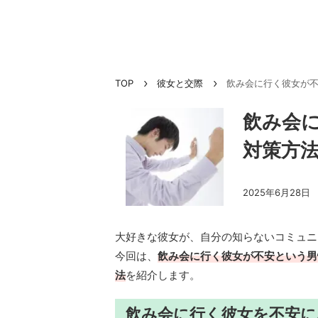
TOP
彼女と交際
飲み会に行く彼女が
飲み会
対策方
2025年6月28日
大好きな彼女が、自分の知らないコミュニ
今回は、
飲み会に行く彼女が不安という男
法
を紹介します。
飲み会に行く彼女を不安に