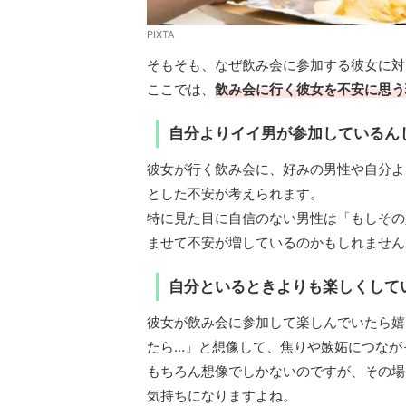
PIXTA
そもそも、なぜ飲み会に参加する彼女に対
ここでは、
飲み会に行く彼女を不安に思う
自分よりイイ男が参加しているん
彼女が行く飲み会に、好みの男性や自分よ
とした不安が考えられます。
特に見た目に自信のない男性は「もしその
ませて不安が増しているのかもしれません
自分といるときよりも楽しくして
彼女が飲み会に参加して楽しんでいたら嬉
たら…」と想像して、焦りや嫉妬につなが
もちろん想像でしかないのですが、その場
気持ちになりますよね。