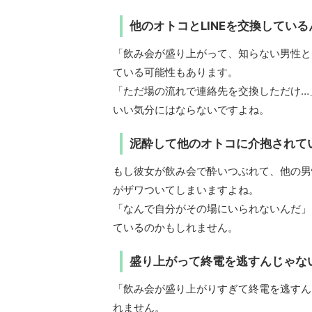
他のオトコとLINEを交換してい
「飲み会が盛り上がって、知らない男性と
ている可能性もあります。
「ただ場の流れで連絡先を交換しただけ…
いい気分にはならないですよね。
泥酔して他のオトコに介抱されて
もし彼女が飲み会で酔いつぶれて、他の男
がザワついてしまいますよね。
「なんで自分がその場にいられないんだ」
ているのかもしれません。
盛り上がって終電を逃すんじゃな
「飲み会が盛り上がりすぎて終電を逃すん
れません。