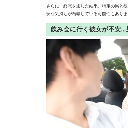
さらに「終電を逃した結果、特定の男と彼
安な気持ちが増幅している可能性もありま
飲み会に行く彼女が不安…