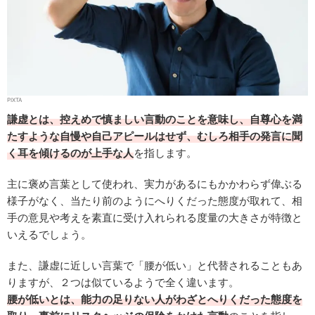
PIXTA
謙虚とは、控えめで慎ましい言動のことを意味し、自尊心を満
たすような自慢や自己アピールはせず、むしろ相手の発言に聞
く耳を傾けるのが上手な人
を指します。
主に褒め言葉として使われ、実力があるにもかかわらず偉ぶる
様子がなく、当たり前のようにへりくだった態度が取れて、相
手の意見や考えを素直に受け入れられる度量の大きさが特徴と
いえるでしょう。
また、謙虚に近しい言葉で「腰が低い」と代替されることもあ
りますが、２つは似ているようで全く違います。
腰が低いとは、能力の足りない人がわざとへりくだった態度を