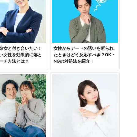
彼女と付き合いたい！
女性からデートの誘いを断られ
い女性を効果的に落と
たときはどう反応すべき？OK・
ーチ方法とは？
NGの対処法を紹介！