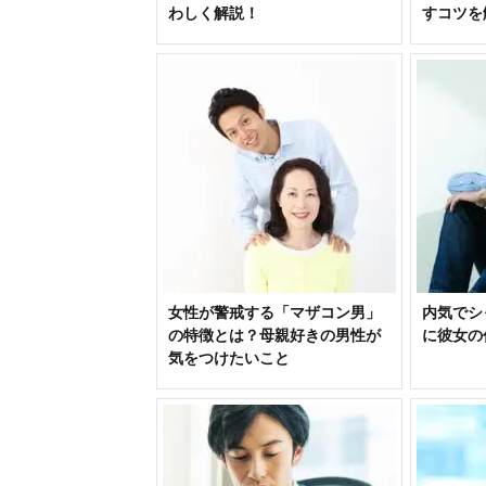
わしく解説！
すコツを
女性が警戒する「マザコン男」
内気でシ
の特徴とは？母親好きの男性が
に彼女の
気をつけたいこと