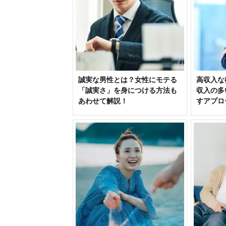
誠実な男性とは？女性にモテる
高収入な
「誠実さ」を身につける方法も
収入の多
あわせて解説！
すアプロ