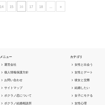
14
15
16
17
18
...
»
メニュー
カテゴリ
運営会社
女性と出会う
個人情報保護方針
女性とデート
お問い合わせ
彼女と交際
サイトマップ
結婚したい
ボクラノ恋について
女子にモテる
ボクラノ結婚相談所
女性心理