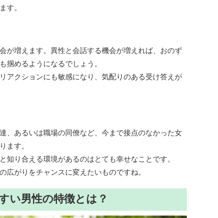
ます。
会が増えます。異性と会話する機会が増えれば、おのず
も掴めるようになるでしょう。
リアクションにも敏感になり、気配りのある受け答えが
達、あるいは職場の同僚など、今まで接点のなかった女
ります。
と知り合える環境があるのはとても幸せなことです。
の広がりをチャンスに変えたいものですね。
すい男性の特徴とは？