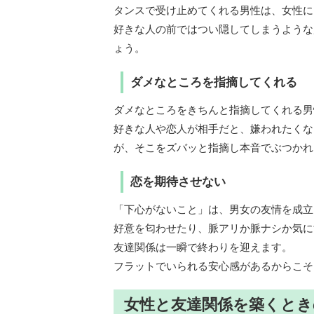
タンスで受け止めてくれる男性は、女性に
好きな人の前ではつい隠してしまうような
ょう。
ダメなところを指摘してくれる
ダメなところをきちんと指摘してくれる男
好きな人や恋人が相手だと、嫌われたくな
が、そこをズバッと指摘し本音でぶつかれ
恋を期待させない
「下心がないこと」は、男女の友情を成立
好意を匂わせたり、脈アリか脈ナシか気に
友達関係は一瞬で終わりを迎えます。
フラットでいられる安心感があるからこそ
女性と友達関係を築くとき