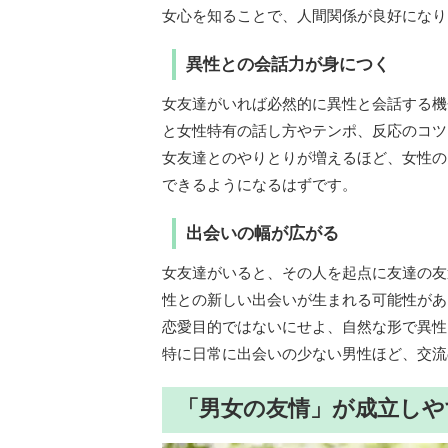
女心を知ることで、人間関係が良好になり
異性との会話力が身につく
女友達がいれば必然的に異性と会話する機
と女性特有の話し方やテンポ、反応のコツ
女友達とのやりとりが増えるほど、女性の
できるようになるはずです。
出会いの幅が広がる
女友達がいると、その人を起点に友達の友
性との新しい出会いが生まれる可能性があ
恋愛目的ではないにせよ、自然な形で異性
特に日常に出会いの少ない男性ほど、交流
「男女の友情」が成立しや