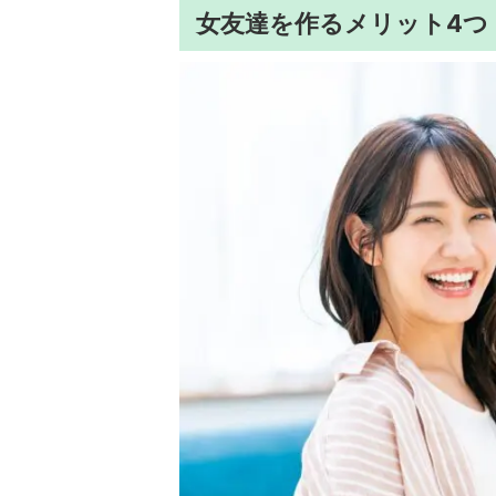
女友達を作るメリット4つ