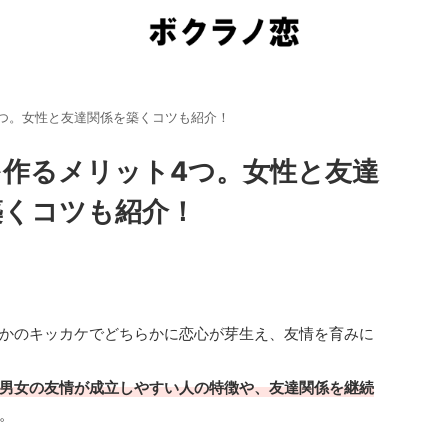
つ。女性と友達関係を築くコツも紹介！
を作るメリット4つ。女性と友達
築くコツも紹介！
かのキッカケでどちらかに恋心が芽生え、友情を育みに
男女の友情が成立しやすい人の特徴や、友達関係を継続
。