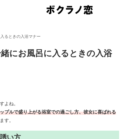
に入るときの入浴マナー
一緒にお風呂に入るときの入浴
すよね。
ップルで盛り上がる浴室での過ごし方、彼女に喜ばれる
ます。
誘い方