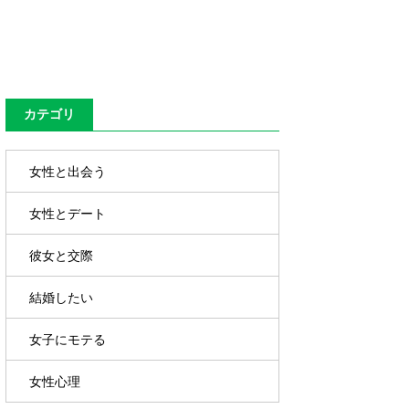
カテゴリ
女性と出会う
女性とデート
彼女と交際
結婚したい
女子にモテる
女性心理