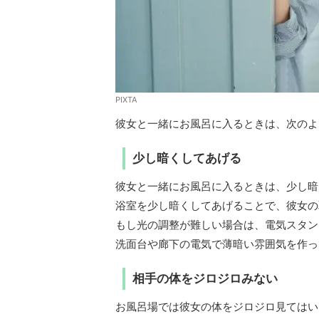
PIXTA
彼女と一緒にお風呂に入るときは、次のよ
少し暗くしてあげる
彼女と一緒にお風呂に入るときは、少し暗
浴室を少し暗くしてあげることで、彼女の
もし光の調整が難しい場合は、電気スタン
洗面台や廊下の電気で薄暗い雰囲気を作っ
相手の体をジロジロみない
お風呂場では彼女の体をジロジロ見てはい