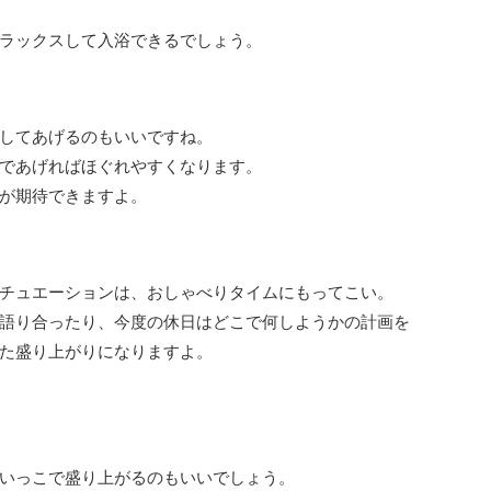
ラックスして入浴できるでしょう。
してあげるのもいいですね。
であげればほぐれやすくなります。
が期待できますよ。
チュエーションは、おしゃべりタイムにもってこい。
語り合ったり、今度の休日はどこで何しようかの計画を
た盛り上がりになりますよ。
いっこで盛り上がるのもいいでしょう。