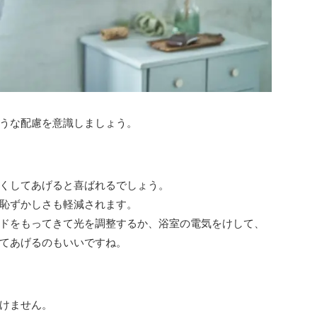
うな配慮を意識しましょう。
くしてあげると喜ばれるでしょう。
恥ずかしさも軽減されます。
ドをもってきて光を調整するか、浴室の電気をけして、
てあげるのもいいですね。
けません。