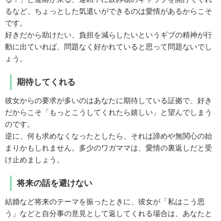
るなど、ちょっとした気遣いができるのは愛情があるからこそ
です。
好きだから助けたい、負担を減らしたいというギブの精神が行
動に出ていれば、問題なく好かれていると思って問題ないでし
ょう。
期待してくれる
彼女からの要求が多いのはあなたに期待している証拠で、好き
だからこそ「もっとこうしてくれたら嬉しい」と望んでしまう
のです。
逆に、何も求めなくなったとしたら、それは諦めや無関心の始
まりかもしれません。多少のワガママは、愛情の裏返しだと受
け止めましょう。
将来の話を避けない
結婚など将来のテーマを振ったときに、彼女が「私はこう思
う」などと自分事の意見として返してくれる場合は、あなたと