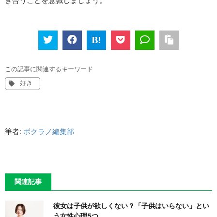
き合うことを意識しましょう。
この記事に関連するキーワード
好き
筆者:
ボクラノ編集部
関連記事
彼女は子供が欲しくない？「子供はいらない」とい
う女性心理5つ