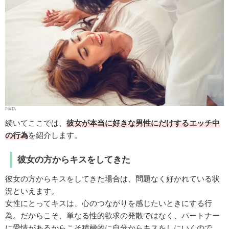
PIXTA
続いてここでは、
彼女が本当に好きな男性にだけするエッチ中
の行為
を紹介します。
彼女の方からキスをしてきた
彼女の方からキスをしてきた場合は、問題なく好かれている状
況といえます。
女性にとってキスは、心のつながりを感じたいときにする行
為。だからこそ、単なる性的欲求の発散ではなく、パートナー
に愛情があるからこそ積極的に自分からキスをしにいくので