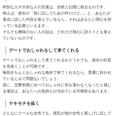
特別な人や大切な人の言葉は、自然と記憶に残るものです。
例えば、彼女が「前に話してたあの件だけど…」と、あなたが
過去に話した内容を覚えているなら、それはあなたに関心を持
っている証拠といえます。
そもそも興味のない人の話は、どれだけ熱心に語ろうとも覚え
ていないものです。
デートでおしゃれをして来てくれる
デートでおしゃれをして来てくれるかどうかでも、彼女の好意
を見抜くことが可能です。
毎回きちんとおしゃれな格好で来てくれるなら、普通に好かれ
ているとみて問題ないでしょう。
逆に、交際初期と比べておしゃれに気を遣わなくなったと感じ
る場合は、あなたへの気持ちが冷めている可能性があります。
ヤキモチを妬く
どんなにクールな女性でも、彼氏が他の女性と親しげに話して