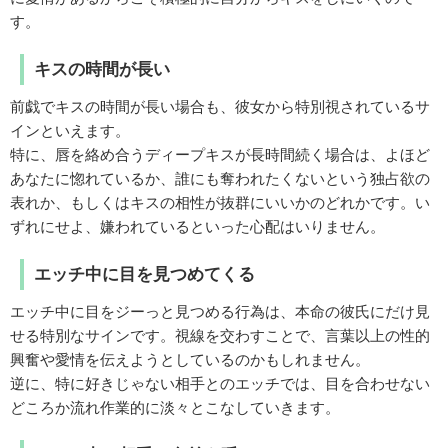
す。
キスの時間が長い
前戯でキスの時間が長い場合も、彼女から特別視されているサ
インといえます。
特に、唇を絡め合うディープキスが長時間続く場合は、よほど
あなたに惚れているか、誰にも奪われたくないという独占欲の
表れか、もしくはキスの相性が抜群にいいかのどれかです。い
ずれにせよ、嫌われているといった心配はいりません。
エッチ中に目を見つめてくる
エッチ中に目をジーっと見つめる行為は、本命の彼氏にだけ見
せる特別なサインです。視線を交わすことで、言葉以上の性的
興奮や愛情を伝えようとしているのかもしれません。
逆に、特に好きじゃない相手とのエッチでは、目を合わせない
どころか流れ作業的に淡々とこなしていきます。