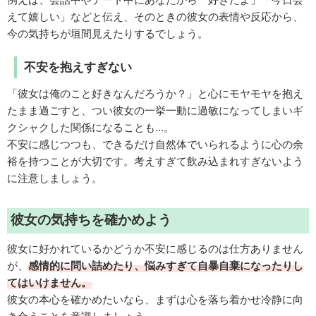
えて嬉しい」などと伝え、そのときの彼女の表情や反応から、
今の気持ちが垣間見えたりするでしょう。
不安を抱えすぎない
「彼女は俺のこと好きなんだろうか？」と心にモヤモヤを抱え
たまま過ごすと、つい彼女の一挙一動に過敏になってしまいギ
クシャクした関係になることも…。
不安に感じつつも、できるだけ自然体でいられるように心の余
裕を持つことが大切です。考えすぎて飲み込まれすぎないよう
に注意しましょう。
彼女の気持ちを確かめよう
彼女に好かれているかどうか不安に感じるのは仕方ありません
が、
感情的に問い詰めたり、悩みすぎて自暴自棄になったりし
てはいけません。
彼女の本心を確かめたいなら、まずは心を落ち着かせ冷静に向