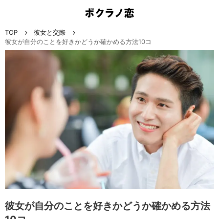
TOP
彼女と交際
彼女が自分のことを好きかどうか確かめる方法10コ
彼女が自分のことを好きかどうか確かめる方法