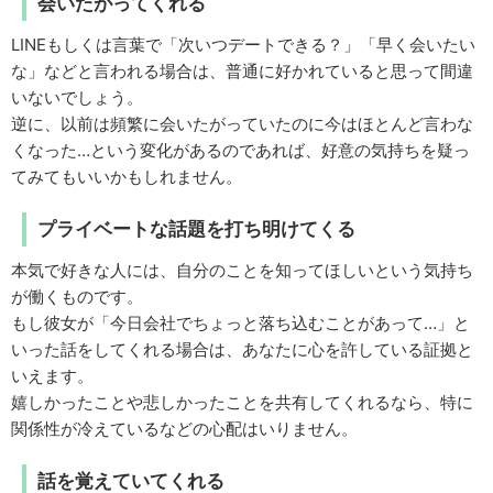
会いたがってくれる
LINEもしくは言葉で「次いつデートできる？」「早く会いたい
な」などと言われる場合は、普通に好かれていると思って間違
いないでしょう。
逆に、以前は頻繁に会いたがっていたのに今はほとんど言わな
くなった…という変化があるのであれば、好意の気持ちを疑っ
てみてもいいかもしれません。
プライベートな話題を打ち明けてくる
本気で好きな人には、自分のことを知ってほしいという気持ち
が働くものです。
もし彼女が「今日会社でちょっと落ち込むことがあって…」と
いった話をしてくれる場合は、あなたに心を許している証拠と
いえます。
嬉しかったことや悲しかったことを共有してくれるなら、特に
関係性が冷えているなどの心配はいりません。
話を覚えていてくれる