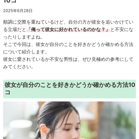
10コ
2025年6月28日
順調に交際を重ねているけど、自分の方が彼女を追いかけてい
る立場だと
「俺って彼女に好かれているのかな？」
と不安にな
ったりしますよね。
そこで今回は、彼女が自分のことを好きかどうか確かめる方法
について紹介します。
彼女に愛されているか不安な男性は、ぜひ見極めの参考にして
みてください。
彼女が自分のことを好きかどうか確かめる方法10
コ