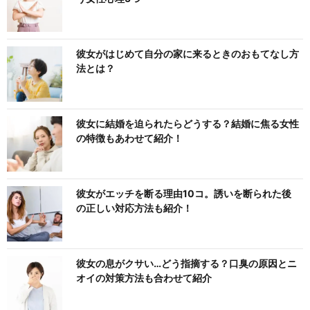
彼女がはじめて自分の家に来るときのおもてなし方
法とは？
彼女に結婚を迫られたらどうする？結婚に焦る女性
の特徴もあわせて紹介！
彼女がエッチを断る理由10コ。誘いを断られた後
の正しい対応方法も紹介！
彼女の息がクサい…どう指摘する？口臭の原因とニ
オイの対策方法も合わせて紹介