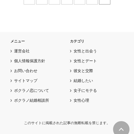
メニュー
カテゴリ
運営会社
女性と出会う
個人情報保護方針
女性とデート
お問い合わせ
彼女と交際
サイトマップ
結婚したい
ボクラノ恋について
女子にモテる
ボクラノ結婚相談所
女性心理
このサイトに掲載された記事の無断転載を禁じます。