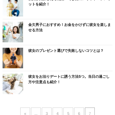
ットを紹介！
金欠男子におすすめ！お金をかけずに彼女を楽しま
せる方法
彼女のプレゼント選びで失敗しないコツとは？
彼女をお泊りデートに誘う方法5つ。当日の過ごし
方や注意点も紹介！
«
...
3
4
5
6
7