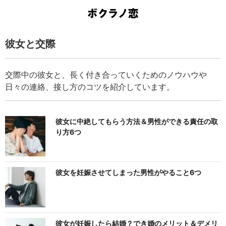
彼女と交際
交際中の彼女と、長く付き合っていくためのノウハウや
日々の連絡、接し方のコツを紹介しています。
彼女に中絶してもらう方法＆男性ができる責任の取
り方6つ
彼女を妊娠させてしまった男性がやること6つ
彼女が妊娠したら結婚？でき婚のメリット＆デメリ