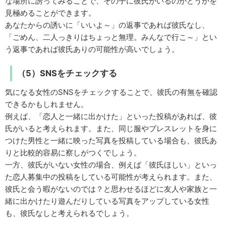
な場所に誘ってみることで、その子に彼氏がいるのかどうかを
見極めることができます。
あなたからの誘いに「いいよ～」の返事であれば彼氏なし、
「ごめん、二人っきりはちょっと無理。みんなで行こ～」とい
う返事であれば彼氏ありの可能性が高いでしょう。
（5）SNSをチェックする
気になる女性のSNSをチェックすることで、彼氏の有無を確認
できるかもしれません。
例えば、「恋人と一緒に出かけた」といった投稿があれば、彼
氏がいると考えられます。また、同じ服やブレスレットを身に
つけた男性と一緒に映った写真を投稿している場合も、彼氏あ
りと比較的容易に察しがつくでしょう。
一方、彼氏がいない女性の場合、例えば「彼氏ほしい」といっ
た恋人募集中の投稿をしている可能性が考えられます。また、
彼氏と会う暇がないのでは？と思わせるほどに友人や家族と一
緒に出かけたり遊んだりしている写真をアップしている女性
も、彼氏なしと考えられるでしょう。