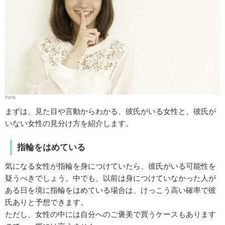
PIXTA
まずは、見た目や言動からわかる、彼氏がいる女性と、彼氏が
いない女性の見分け方を紹介します。
指輪をはめている
気になる女性が指輪を身につけていたら、彼氏がいる可能性を
疑うべきでしょう。中でも、以前は身につけていなかった人が
ある日を境に指輪をはめている場合は、けっこう高い確率で彼
氏ありと予想できます。
ただし、女性の中には自分へのご褒美で買うケースもあります