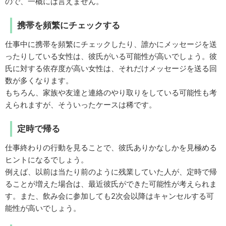
ので、一概には言えません。
携帯を頻繁にチェックする
仕事中に携帯を頻繁にチェックしたり、誰かにメッセージを送
ったりしている女性は、彼氏がいる可能性が高いでしょう。彼
氏に対する依存度が高い女性は、それだけメッセージを送る回
数が多くなります。
もちろん、家族や友達と連絡のやり取りをしている可能性も考
えられますが、そういったケースは稀です。
定時で帰る
仕事終わりの行動を見ることで、彼氏ありかなしかを見極める
ヒントになるでしょう。
例えば、以前は当たり前のように残業していた人が、定時で帰
ることが増えた場合は、最近彼氏ができた可能性が考えられま
す。また、飲み会に参加しても2次会以降はキャンセルする可
能性が高いでしょう。