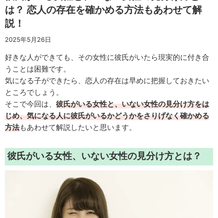
は？ 恋人の存在を確かめる方法もあわせて解
説！
2025年5月26日
好きな人ができても、その女性に彼氏がいたら現実的に付き合
うことは困難です。
気になる子ができたら、恋人の存在は早めに把握しておきたい
ところでしょう。
そこで今回は、
彼氏がいる女性と、いない女性の見分け方をは
じめ、気になる人に彼氏がいるかどうかをさりげなく確かめる
方法
もあわせて解説したいと思います。
彼氏がいる女性、いない女性の見分け方とは？