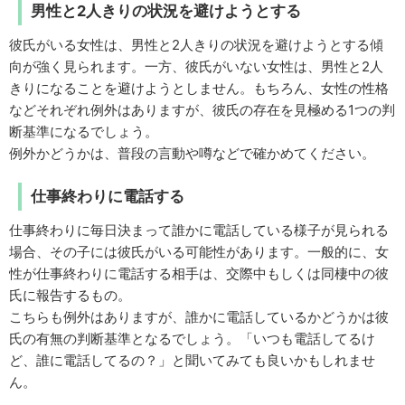
男性と2人きりの状況を避けようとする
彼氏がいる女性は、男性と2人きりの状況を避けようとする傾
向が強く見られます。一方、彼氏がいない女性は、男性と2人
きりになることを避けようとしません。もちろん、女性の性格
などそれぞれ例外はありますが、彼氏の存在を見極める1つの判
断基準になるでしょう。
例外かどうかは、普段の言動や噂などで確かめてください。
仕事終わりに電話する
仕事終わりに毎日決まって誰かに電話している様子が見られる
場合、その子には彼氏がいる可能性があります。一般的に、女
性が仕事終わりに電話する相手は、交際中もしくは同棲中の彼
氏に報告するもの。
こちらも例外はありますが、誰かに電話しているかどうかは彼
氏の有無の判断基準となるでしょう。「いつも電話してるけ
ど、誰に電話してるの？」と聞いてみても良いかもしれませ
ん。