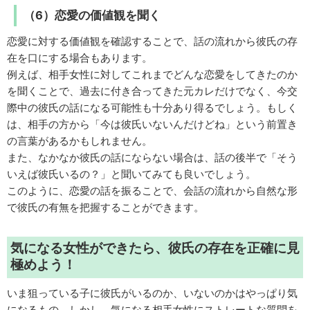
（6）恋愛の価値観を聞く
恋愛に対する価値観を確認することで、話の流れから彼氏の存
在を口にする場合もあります。
例えば、相手女性に対してこれまでどんな恋愛をしてきたのか
を聞くことで、過去に付き合ってきた元カレだけでなく、今交
際中の彼氏の話になる可能性も十分あり得るでしょう。もしく
は、相手の方から「今は彼氏いないんだけどね」という前置き
の言葉があるかもしれません。
また、なかなか彼氏の話にならない場合は、話の後半で「そう
いえば彼氏いるの？」と聞いてみても良いでしょう。
このように、恋愛の話を振ることで、会話の流れから自然な形
で彼氏の有無を把握することができます。
気になる女性ができたら、彼氏の存在を正確に見
極めよう！
いま狙っている子に彼氏がいるのか、いないのかはやっぱり気
になるもの。しかし、気になる相手女性にストレートな質問を