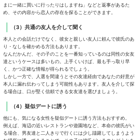
まに一緒に買いに行ったりはしますね」などと返事があるた
め、その内容から恋人の存在を探ることができます。
（3）共通の友人を介して聞く
本人との会話だけでなく、彼女と親しい友人に頼んで彼氏のあ
り・なしを確かめる方法もあります。
なんだかんだ、その子のことを一番知っているのは同性の女友
達というケースは多いもの。上手くいけば、最も手っ取り早
く、かつ正確な情報が得られるでしょう。
しかし一方で、人選を間違うとその友達経由であなたの好意が
本人に漏れ伝わってしまう可能性もあります。友人を介して探
る場合は、口が堅く信頼できる女友達を選びましょう。
（4）疑似デートに誘う
他にも、気になる女性を疑似デートに誘う方法もおすすめ。
例えば、海辺の近いレストランや遊園地など、本命の彼氏がい
る場合、男友達と二人きりで行くには少し躊躇してしまうよう