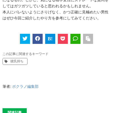
してはガツガツしていると思われるかもしれません。
本人にバレないようにさりげなく、かつ正確に見極めたい男性
はぜひ今回ご紹介したやり方を参考にしてみてください。
この記事に関連するキーワード
彼氏持ち
筆者:
ボクラノ編集部
関連記事