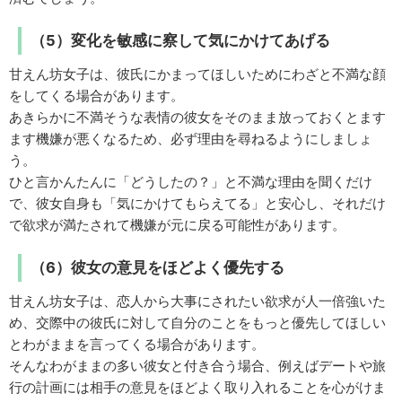
（5）変化を敏感に察して気にかけてあげる
甘えん坊女子は、彼氏にかまってほしいためにわざと不満な顔
をしてくる場合があります。
あきらかに不満そうな表情の彼女をそのまま放っておくとます
ます機嫌が悪くなるため、必ず理由を尋ねるようにしましょ
う。
ひと言かんたんに「どうしたの？」と不満な理由を聞くだけ
で、彼女自身も「気にかけてもらえてる」と安心し、それだけ
で欲求が満たされて機嫌が元に戻る可能性があります。
（6）彼女の意見をほどよく優先する
甘えん坊女子は、恋人から大事にされたい欲求が人一倍強いた
め、交際中の彼氏に対して自分のことをもっと優先してほしい
とわがままを言ってくる場合があります。
そんなわがままの多い彼女と付き合う場合、例えばデートや旅
行の計画には相手の意見をほどよく取り入れることを心がけま