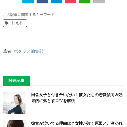
この記事に関連するキーワード
甘える
筆者:
ボクラノ編集部
関連記事
田舎女子と付き合いたい！彼女たちの恋愛傾向＆効
果的に落とすコツを解説
彼女が泣いてる理由は？女性が泣く原因と、泣かれ