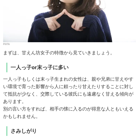
PIXTA
まずは、甘えん坊女子の特徴から見ていきましょう。
一人っ子or末っ子に多い
一人っ子もしくは末っ子生まれの女性は、親や兄弟に甘えやす
い環境で育った影響から人に頼ったり甘えたりすることに対し
て抵抗が少なく、交際している彼氏にも遠慮なく甘える傾向が
あります。
別の言い方をすれば、相手の懐に入るのが得意な人ともいえる
かもしれません。
さみしがり