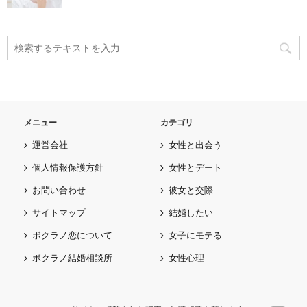
メニュー
カテゴリ
運営会社
女性と出会う
個人情報保護方針
女性とデート
お問い合わせ
彼女と交際
サイトマップ
結婚したい
ボクラノ恋について
女子にモテる
ボクラノ結婚相談所
女性心理