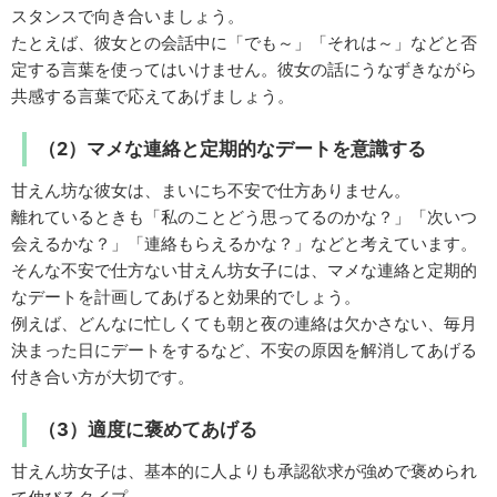
スタンスで向き合いましょう。
たとえば、彼女との会話中に「でも～」「それは～」などと否
定する言葉を使ってはいけません。彼女の話にうなずきながら
共感する言葉で応えてあげましょう。
（2）マメな連絡と定期的なデートを意識する
甘えん坊な彼女は、まいにち不安で仕方ありません。
離れているときも「私のことどう思ってるのかな？」「次いつ
会えるかな？」「連絡もらえるかな？」などと考えています。
そんな不安で仕方ない甘えん坊女子には、マメな連絡と定期的
なデートを計画してあげると効果的でしょう。
例えば、どんなに忙しくても朝と夜の連絡は欠かさない、毎月
決まった日にデートをするなど、不安の原因を解消してあげる
付き合い方が大切です。
（3）適度に褒めてあげる
甘えん坊女子は、基本的に人よりも承認欲求が強めで褒められ