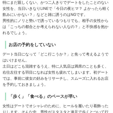
特にまだ親しくない、かつ二人きりでデートをしたことのない
女性を、当日いきなりLINEで「今日の夜ヒマ？ よかったら軽く
飲みにいかない？」などと雑に誘うのはNGです。
男性的にノリと勢いで誘っているつもりでも、相手の女性から
は「こっちの都合とか考えられない人なの？」と不快感を抱か
れるでしょう。
お店の予約をしていない
デート当日になって「どこ行こうか？」と焦って考えるようで
はいけません。
土日はどこも混雑するうえ、特に人気店は満席のことも多く、
右往左往する羽目になれば女性も疲れてしまいます。初デート
では、事前に彼女の好みをリサーチし、スムーズに入れるお店
を予約しておきましょう。
「歩く」「食べる」のペースが早い
女性はデートでオシャレのために、ヒールを履いたり着飾った
りします。そんな中、男性がスタスタと速足で歩くとついて行