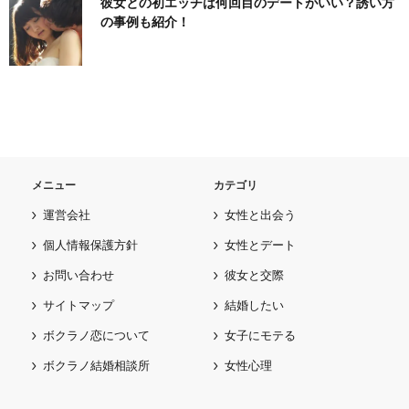
彼女との初エッチは何回目のデートがいい？誘い方
の事例も紹介！
メニュー
カテゴリ
運営会社
女性と出会う
個人情報保護方針
女性とデート
お問い合わせ
彼女と交際
サイトマップ
結婚したい
ボクラノ恋について
女子にモテる
ボクラノ結婚相談所
女性心理