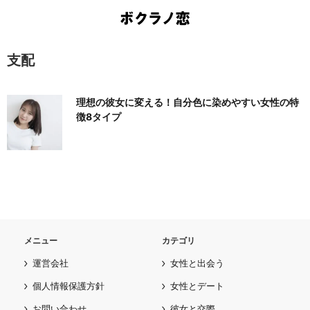
支配
理想の彼女に変える！自分色に染めやすい女性の特
徴8タイプ
メニュー
カテゴリ
運営会社
女性と出会う
個人情報保護方針
女性とデート
お問い合わせ
彼女と交際