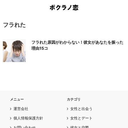
フラれた
フラれた原因がわからない！彼女があなたを振った
理由15コ
メニュー
カテゴリ
運営会社
女性と出会う
個人情報保護方針
女性とデート
お問い合わせ
彼女と交際