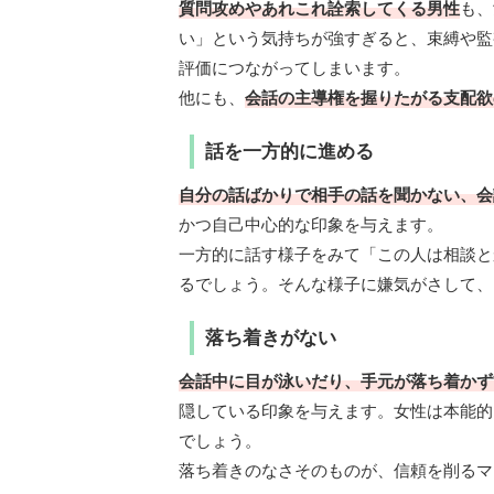
質問攻めやあれこれ詮索してくる男性
も、
い」という気持ちが強すぎると、束縛や監
評価につながってしまいます。
他にも、
会話の主導権を握りたがる支配欲
話を一方的に進める
自分の話ばかりで相手の話を聞かない、会
かつ自己中心的な印象を与えます。
一方的に話す様子をみて「この人は相談と
るでしょう。そんな様子に嫌気がさして、
落ち着きがない
会話中に目が泳いだり、手元が落ち着かず
隠している印象を与えます。女性は本能的
でしょう。
落ち着きのなさそのものが、信頼を削るマ