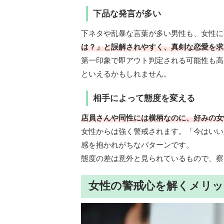
下品な発言が多い
下ネタや乱暴な言葉が多い男性も、女性に
は？」と誤解されやすく、真剣な恋愛を求
第一印象で即アウト判定される可能性も高
といえるかもしれません。
相手によって態度を変える
店員さんや同性には横柄なのに、好みの女
女性からは強く警戒されます。「今はいい
感を抱かれがちなパターンです。
態度の差は意外と見られているもので、察
女性の警戒心を解くメリッ