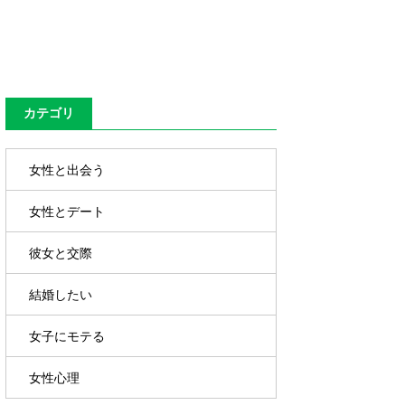
カテゴリ
女性と出会う
女性とデート
彼女と交際
結婚したい
女子にモテる
女性心理