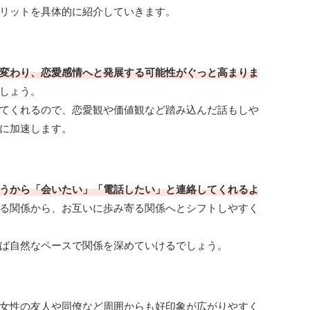
リットを具体的に紹介していきます。
変わり、恋愛感情へと発展する可能性がぐっと高まりま
しょう。
てくれるので、恋愛観や価値観など踏み込んだ話もしや
に加速します。
うから「会いたい」「電話したい」と連絡してくれるよ
る関係から、お互いに歩み寄る関係へとシフトしやすく
ば自然なペースで関係を深めていけるでしょう。
女性の友人や同僚など周囲からも好印象が広がりやすく