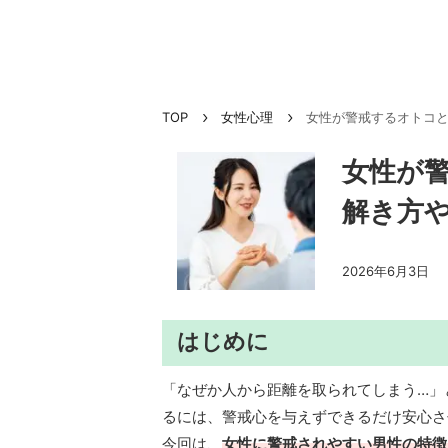
TOP
女性心理
女性が警戒するオトコ
女性が
解き方
2026年6月3日
はじめに
「なぜか人から距離を取られてしまう…」
るには、警戒心を与えずできるだけ安心さ
今回は、
女性に警戒されやすい男性の特徴