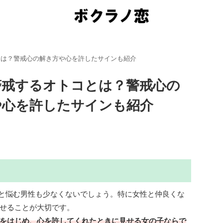
とは？警戒心の解き方や心を許したサインも紹介
警戒するオトコとは？警戒心の
や心を許したサインも紹介
と悩む男性も少なくないでしょう。特に女性と仲良くな
せることが大切です。
をはじめ、心を許してくれたときに見せる女の子ならで