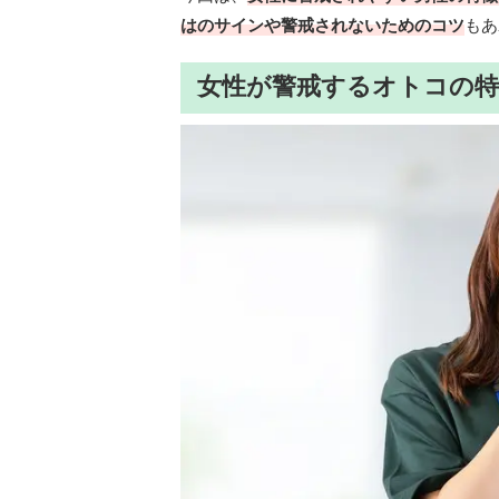
はのサインや警戒されないためのコツ
もあ
女性が警戒するオトコの特