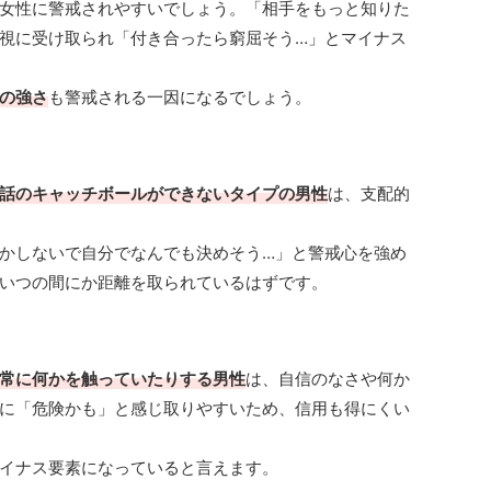
女性に警戒されやすいでしょう。「相手をもっと知りた
視に受け取られ「付き合ったら窮屈そう…」とマイナス
の強さ
も警戒される一因になるでしょう。
話のキャッチボールができないタイプの男性
は、支配的
かしないで自分でなんでも決めそう…」と警戒心を強め
いつの間にか距離を取られているはずです。
常に何かを触っていたりする男性
は、自信のなさや何か
に「危険かも」と感じ取りやすいため、信用も得にくい
イナス要素になっていると言えます。