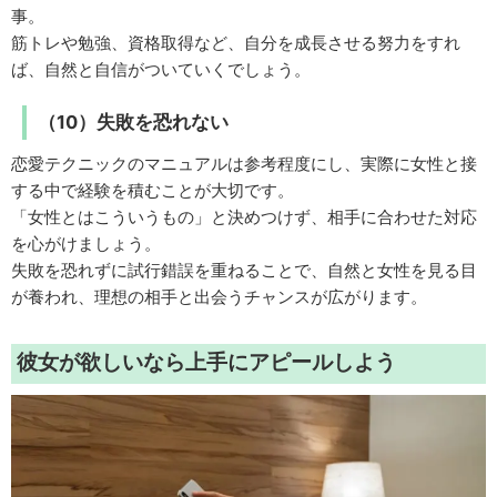
事。
筋トレや勉強、資格取得など、自分を成長させる努力をすれ
ば、自然と自信がついていくでしょう。
（10）失敗を恐れない
恋愛テクニックのマニュアルは参考程度にし、実際に女性と接
する中で経験を積むことが大切です。
「女性とはこういうもの」と決めつけず、相手に合わせた対応
を心がけましょう。
失敗を恐れずに試行錯誤を重ねることで、自然と女性を見る目
が養われ、理想の相手と出会うチャンスが広がります。
彼女が欲しいなら上手にアピールしよう