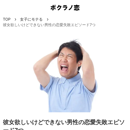
TOP
女子にモテる
彼女欲しいけどできない男性の恋愛失敗エピソード7つ
彼女欲しいけどできない男性の恋愛失敗エピソ