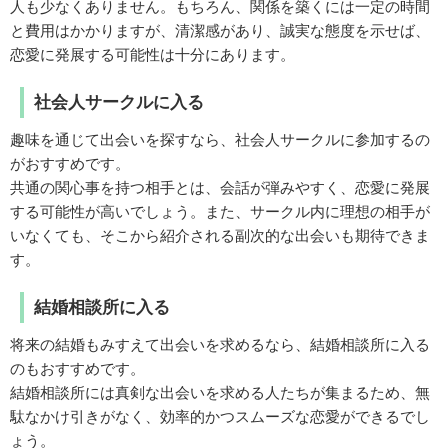
人も少なくありません。もちろん、関係を築くには一定の時間
と費用はかかりますが、清潔感があり、誠実な態度を示せば、
恋愛に発展する可能性は十分にあります。
社会人サークルに入る
趣味を通じて出会いを探すなら、社会人サークルに参加するの
がおすすめです。
共通の関心事を持つ相手とは、会話が弾みやすく、恋愛に発展
する可能性が高いでしょう。また、サークル内に理想の相手が
いなくても、そこから紹介される副次的な出会いも期待できま
す。
結婚相談所に入る
将来の結婚もみすえて出会いを求めるなら、結婚相談所に入る
のもおすすめです。
結婚相談所には真剣な出会いを求める人たちが集まるため、無
駄なかけ引きがなく、効率的かつスムーズな恋愛ができるでし
ょう。