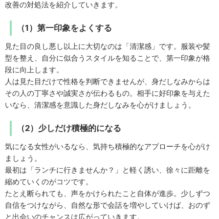
改善の対処法を紹介していきます。
（1）第一印象をよくする
見た目の良し悪し以上に大切なのは「清潔感」です。服装や髪
型を整え、自分に似合うスタイルを知ることで、第一印象が格
段に向上します。
人は見た目だけで性格を判断できませんが、身だしなみからは
その人の丁寧さや誠実さが伝わるもの。相手に好印象を与えた
いなら、清潔感を意識した身だしなみを心がけましょう。
（2）少しだけ積極的になる
気になる女性がいるなら、気持ち積極的なアプローチを心がけ
ましょう。
最初は「ランチに行きませんか？」と軽く誘い、徐々に距離を
縮めていくのがコツです。
たとえ断られても、声をかけられたこと自体が進歩。少しずつ
自信をつけながら、自然な形で会話を増やしていけば、おのず
と出会いのチャンスは広がっていきます。