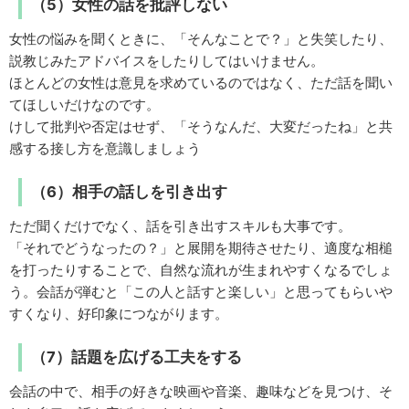
（5）女性の話を批評しない
女性の悩みを聞くときに、「そんなことで？」と失笑したり、
説教じみたアドバイスをしたりしてはいけません。
ほとんどの女性は意見を求めているのではなく、ただ話を聞い
てほしいだけなのです。
けして批判や否定はせず、「そうなんだ、大変だったね」と共
感する接し方を意識しましょう
（6）相手の話しを引き出す
ただ聞くだけでなく、話を引き出すスキルも大事です。
「それでどうなったの？」と展開を期待させたり、適度な相槌
を打ったりすることで、自然な流れが生まれやすくなるでしょ
う。会話が弾むと「この人と話すと楽しい」と思ってもらいや
すくなり、好印象につながります。
（7）話題を広げる工夫をする
会話の中で、相手の好きな映画や音楽、趣味などを見つけ、そ