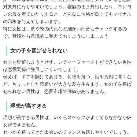
対象外になりやすいでしょう。寝癖のまま外出したり、ヨレヨ
レの服を着ていたりすると、どんなに性格が良くてもマイナス
の印象を与えてしまいます。
特に女性は、爪や靴の汚れなど細かい部分もチェックするの
で、普段から意識的に整えておくようにしましょう。
女の子を喜ばせられない
女心を理解しようとせず、レディーファーストができない男性
は恋愛関係に発展しにくいでしょう。
例えば、ドアを開けてあげる、荷物を持つ、話を真剣に聞くな
ど、ちょっとした気遣いが大きな差を生みます。女の子を喜ば
せられない男性は、恋愛市場で価値がありません。
理想が高すぎる
理想が高すぎる男性は、いくらスペックがよくてもなかなか彼
女ができません。
せっかく巡ってきた出会いのチャンスも逃しやすいでしょう。