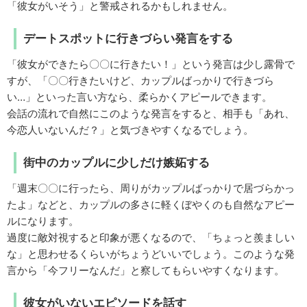
「彼女がいそう」と警戒されるかもしれません。
デートスポットに行きづらい発言をする
「彼女ができたら〇〇に行きたい！」という発言は少し露骨で
すが、「〇〇行きたいけど、カップルばっかりで行きづら
い…」といった言い方なら、柔らかくアピールできます。
会話の流れで自然にこのような発言をすると、相手も「あれ、
今恋人いないんだ？」と気づきやすくなるでしょう。
街中のカップルに少しだけ嫉妬する
「週末〇〇に行ったら、周りがカップルばっかりで居づらかっ
たよ」などと、カップルの多さに軽くぼやくのも自然なアピー
ルになります。
過度に敵対視すると印象が悪くなるので、「ちょっと羨ましい
な」と思わせるくらいがちょうどいいでしょう。このような発
言から「今フリーなんだ」と察してもらいやすくなります。
彼女がいないエピソードを話す