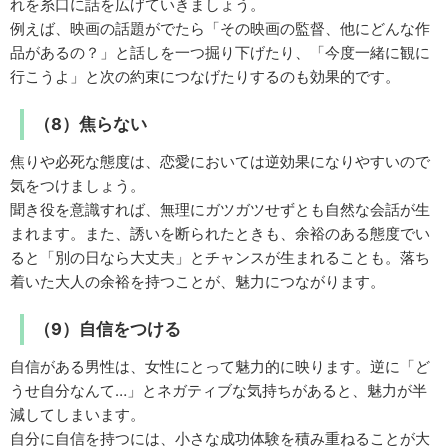
れを糸口に話を広げていきましょう。
例えば、映画の話題がでたら「その映画の監督、他にどんな作
品があるの？」と話しを一つ掘り下げたり、「今度一緒に観に
行こうよ」と次の約束につなげたりするのも効果的です。
（8）焦らない
焦りや必死な態度は、恋愛においては逆効果になりやすいので
気をつけましょう。
聞き役を意識すれば、無理にガツガツせずとも自然な会話が生
まれます。また、誘いを断られたときも、余裕のある態度でい
ると「別の日なら大丈夫」とチャンスが生まれることも。落ち
着いた大人の余裕を持つことが、魅力につながります。
（9）自信をつける
自信がある男性は、女性にとって魅力的に映ります。逆に「ど
うせ自分なんて…」とネガティブな気持ちがあると、魅力が半
減してしまいます。
自分に自信を持つには、小さな成功体験を積み重ねることが大