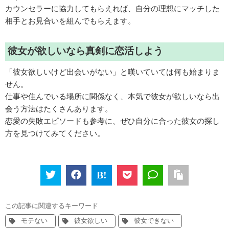
カウンセラーに協力してもらえれば、自分の理想にマッチした
相手とお見合いを組んでもらえます。
彼女が欲しいなら真剣に恋活しよう
「彼女欲しいけど出会いがない」と嘆いていては何も始まりま
せん。
仕事や住んでいる場所に関係なく、本気で彼女が欲しいなら出
会う方法はたくさんあります。
恋愛の失敗エピソードも参考に、ぜひ自分に合った彼女の探し
方を見つけてみてください。
この記事に関連するキーワード
モテない
彼女欲しい
彼女できない