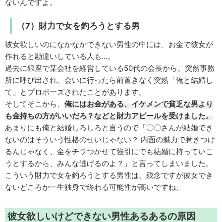
ないんですよ。
（7）財力で女を釣ろうとする男
彼女欲しいのになかなかできない男性の中には、お金で彼女が
作れると勘違いしている人も…。
過去に銀座で某会社を経営している50代の会長から、突然事務
所に呼び出され、会いに行ったら前置きなく突然「俺と結婚し
て」とプロポーズされたことがあります。
そしてそこから、
俺にはお金がある、イケメンで貧乏な男より
も金持ちの方がいいだろ？などと財力アピールを受けました。
あまりにも俺と結婚しろしろと言うので「〇〇さんが結婚でき
ないのはそういう性格のせいじゃない？ 内面の魅力で惹きつけ
るんじゃなく、金をチラつかせて強引にでも結婚に持っていこ
うとするから、みんな逃げるのよ？」と言ってしまいました。
こういう財力で女を釣ろうとする男性は、残念ですが彼女でき
ないどころか一生独身で終わる可能性が高いですね。
彼女欲しいけどできない男性あるあるの原因