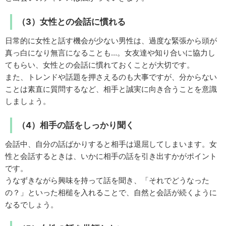
（3）女性との会話に慣れる
日常的に女性と話す機会が少ない男性は、過度な緊張から頭が
真っ白になり無言になることも…。女友達や知り合いに協力し
てもらい、女性との会話に慣れておくことが大切です。
また、トレンドや話題を押さえるのも大事ですが、分からない
ことは素直に質問するなど、相手と誠実に向き合うことを意識
しましょう。
（4）相手の話をしっかり聞く
会話中、自分の話ばかりすると相手は退屈してしまいます。女
性と会話するときは、いかに相手の話を引き出すかがポイント
です。
うなずきながら興味を持って話を聞き、「それでどうなった
の？」といった相槌を入れることで、自然と会話が続くように
なるでしょう。