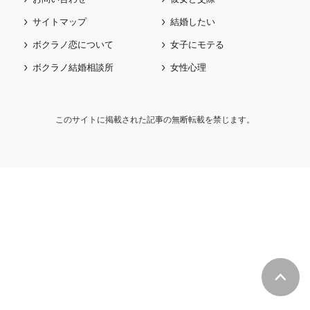
サイトマップ
結婚したい
ボクラノ恋について
女子にモテる
ボクラノ結婚相談所
女性心理
このサイトに掲載された記事の無断転載を禁じます。