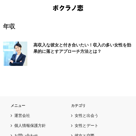
年収
高収入な彼女と付き合いたい！収入の多い女性を効
果的に落とすアプローチ方法とは？
メニュー
カテゴリ
運営会社
女性と出会う
個人情報保護方針
女性とデート
お問い合わせ
彼女と交際