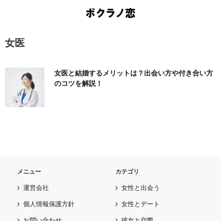
女医
女医と結婚するメリットは？出会い方や付き合い方
のコツを解説！
メニュー
カテゴリ
運営会社
女性と出会う
個人情報保護方針
女性とデート
お問い合わせ
彼女と交際