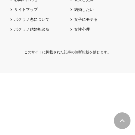
サイトマップ
結婚したい
ボクラノ恋について
女子にモテる
ボクラノ結婚相談所
女性心理
このサイトに掲載された記事の無断転載を禁じます。