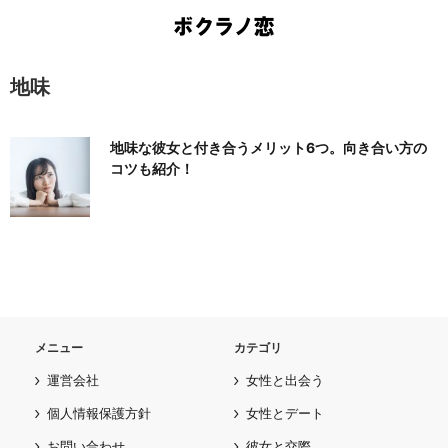
地味
地味な彼女と付き合うメリット6つ。向き合い方の
コツも紹介！
メニュー
カテゴリ
運営会社
女性と出会う
個人情報保護方針
女性とデート
お問い合わせ
彼女と交際