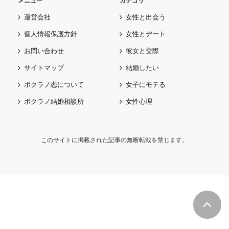
メニュー
カテゴリ
運営会社
女性と出会う
個人情報保護方針
女性とデート
お問い合わせ
彼女と交際
サイトマップ
結婚したい
ボクラノ恋について
女子にモテる
ボクラノ結婚相談所
女性心理
このサイトに掲載された記事の無断転載を禁じます。