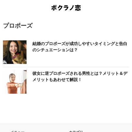
プロポーズ
結婚のプロポーズが成功しやすいタイミングと告白
のシチュエーションは？
彼女に逆プロポーズされる男性とは？メリット＆デ
メリットもあわせて解説！